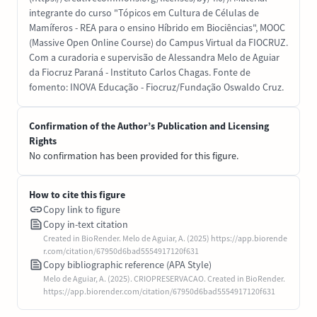
integrante do curso "Tópicos em Cultura de Células de
Mamíferos - REA para o ensino Híbrido em Biociências", MOOC
(Massive Open Online Course) do Campus Virtual da FIOCRUZ.
Com a curadoria e supervisão de Alessandra Melo de Aguiar
da Fiocruz Paraná - Instituto Carlos Chagas. Fonte de
fomento: INOVA Educação - Fiocruz/Fundação Oswaldo Cruz.
Confirmation of the Author’s Publication and Licensing
Rights
No confirmation has been provided for this figure.
How to cite this figure
Copy link to figure
Copy in-text citation
Created in BioRender. Melo de Aguiar, A. (2025) https://app.biorende
r.com/citation/67950d6bad5554917120f631
Copy bibliographic reference (APA Style)
Melo de Aguiar, A. (2025). CRIOPRESERVACAO. Created in BioRender.
https://app.biorender.com/citation/67950d6bad5554917120f631