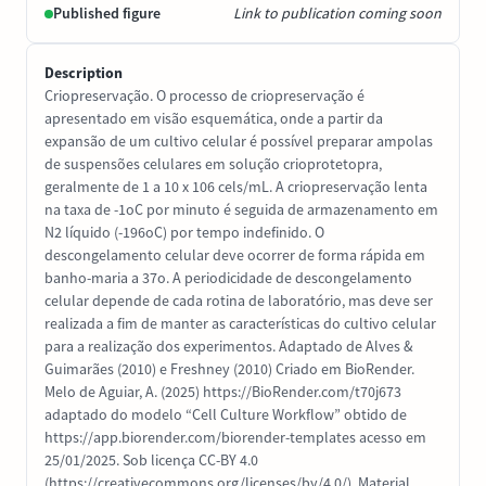
Published figure
Link to publication coming soon
Description
Criopreservação. O processo de criopreservação é
apresentado em visão esquemática, onde a partir da
expansão de um cultivo celular é possível preparar ampolas
de suspensões celulares em solução crioprotetopra,
geralmente de 1 a 10 x 106 cels/mL. A criopreservação lenta
na taxa de -1oC por minuto é seguida de armazenamento em
N2 líquido (-196oC) por tempo indefinido. O
descongelamento celular deve ocorrer de forma rápida em
banho-maria a 37o. A periodicidade de descongelamento
celular depende de cada rotina de laboratório, mas deve ser
realizada a fim de manter as características do cultivo celular
para a realização dos experimentos. Adaptado de Alves &
Guimarães (2010) e Freshney (2010) Criado em BioRender.
Melo de Aguiar, A. (2025) https://BioRender.com/t70j673
adaptado do modelo “Cell Culture Workflow” obtido de
https://app.biorender.com/biorender-templates acesso em
25/01/2025. Sob licença CC-BY 4.0
(https://creativecommons.org/licenses/by/4.0/). Material