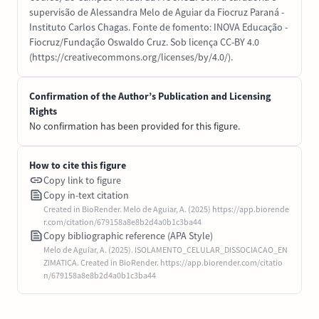
supervisão de Alessandra Melo de Aguiar da Fiocruz Paraná -
Instituto Carlos Chagas. Fonte de fomento: INOVA Educação -
Fiocruz/Fundação Oswaldo Cruz. Sob licença CC-BY 4.0
(https://creativecommons.org/licenses/by/4.0/).
Confirmation of the Author’s Publication and Licensing
Rights
No confirmation has been provided for this figure.
How to cite this figure
Copy link to figure
Copy in-text citation
Created in BioRender. Melo de Aguiar, A. (2025) https://app.biorende
r.com/citation/679158a8e8b2d4a0b1c3ba44
Copy bibliographic reference (APA Style)
Melo de Aguiar, A. (2025). ISOLAMENTO_CELULAR_DISSOCIACAO_EN
ZIMATICA. Created in BioRender. https://app.biorender.com/citatio
n/679158a8e8b2d4a0b1c3ba44