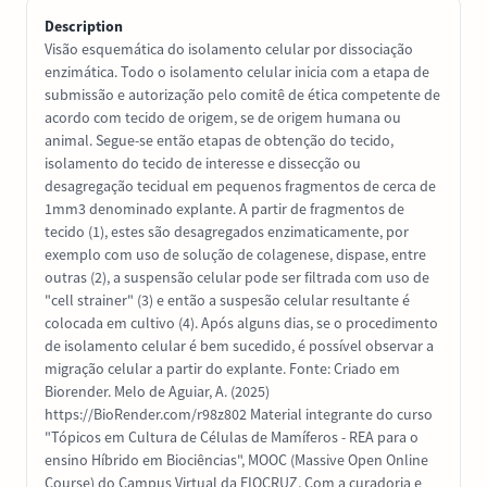
Description
Visão esquemática do isolamento celular por dissociação
enzimática. Todo o isolamento celular inicia com a etapa de
submissão e autorização pelo comitê de ética competente de
acordo com tecido de origem, se de origem humana ou
animal. Segue-se então etapas de obtenção do tecido,
isolamento do tecido de interesse e dissecção ou
desagregação tecidual em pequenos fragmentos de cerca de
1mm3 denominado explante. A partir de fragmentos de
tecido (1), estes são desagregados enzimaticamente, por
exemplo com uso de solução de colagenese, dispase, entre
outras (2), a suspensão celular pode ser filtrada com uso de
"cell strainer" (3) e então a suspesão celular resultante é
colocada em cultivo (4). Após alguns dias, se o procedimento
de isolamento celular é bem sucedido, é possível observar a
migração celular a partir do explante. Fonte: Criado em
Biorender. Melo de Aguiar, A. (2025)
https://BioRender.com/r98z802 Material integrante do curso
"Tópicos em Cultura de Células de Mamíferos - REA para o
ensino Híbrido em Biociências", MOOC (Massive Open Online
Course) do Campus Virtual da FIOCRUZ. Com a curadoria e